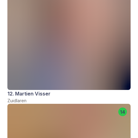
12. Martien Visser
Zuidlaren
14