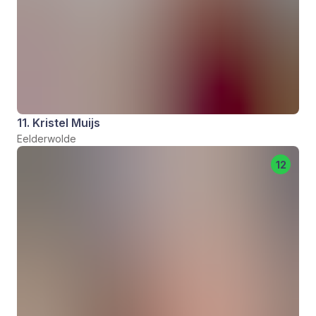
11. Kristel Muijs
Eelderwolde
12