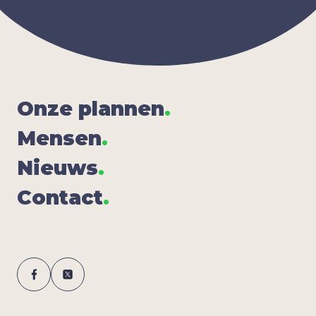
Onze plan­nen
.
Men­sen
.
Nieuws
.
Con­tact
.