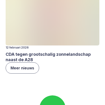
12 februari 2026
CDA
tegen groot­scha­lig zon­ne­land­schap
naast de
A
28
Meer nieuws