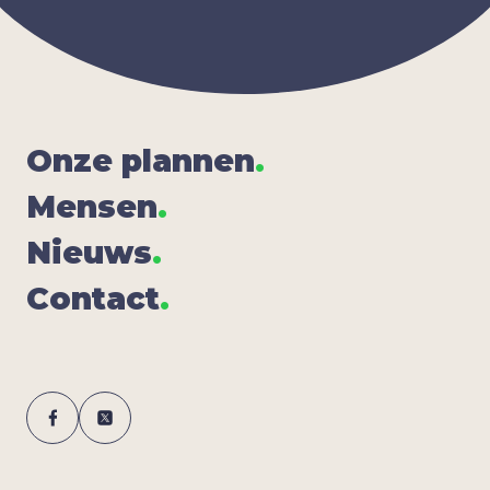
Onze plan­nen
.
Men­sen
.
Nieuws
.
Con­tact
.