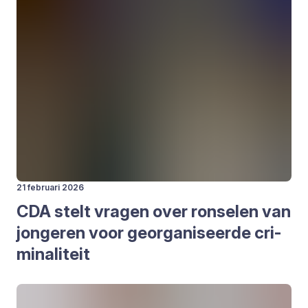
21 februari 2026
CDA
stelt vra­gen over ron­se­len van
jon­ge­ren voor geor­ga­ni­seer­de cri­
mi­na­li­teit