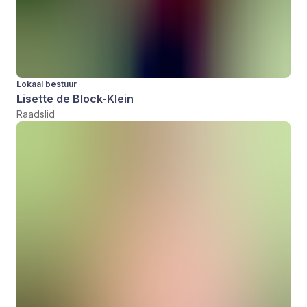
Lokaal bestuur
Lisette de Block-Klein
Raadslid