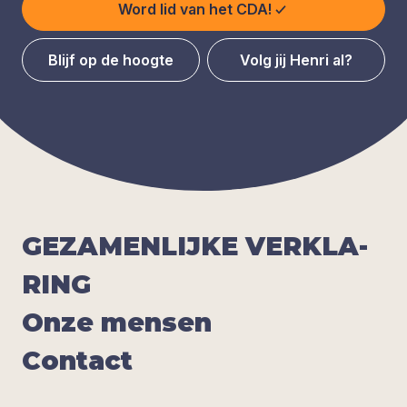
Word lid van het CDA!
Blijf op de hoogte
Volg jij Henri al?
GEZA­MEN­LIJ­KE
VER­KLA­
RING
Onze men­sen
Con­tact