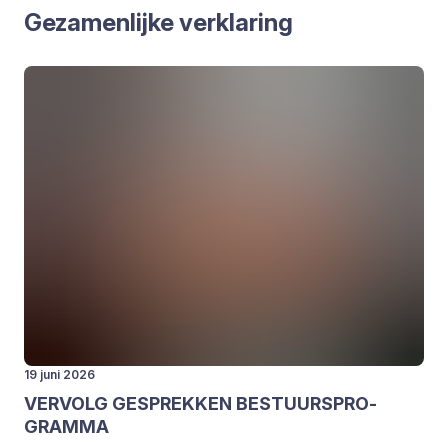
Geza­men­lij­ke ver­kla­ring
19 juni 2026
VER­VOLG
GESPREK­KEN
BESTUURS­PRO­
GRAM­MA