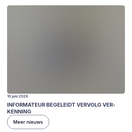
10 juni 2026
INFOR­MA­TEUR
BEGE­LEIDT
VER­VOLG
VER­
KEN­NING
Meer nieuws