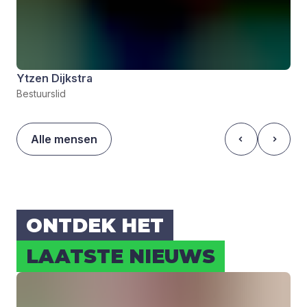
Ytzen Dijkstra
Bestuurslid
Alle mensen
ONT­DEK HET
LAAT­STE NIEUWS