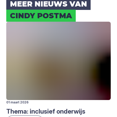
MEER NIEUWS VAN
CIN­DY POST­MA
01 maart 2026
The­ma: inclu­sief onder­wijs