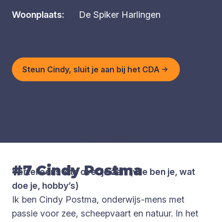
Woonplaats:
De Spiker Harlingen
Steun Cindy, sluit je aan bij het CDA
#7 Cindy Postma
Vertel eens iets over je zelf (wie ben je, wat
doe je, hobby’s)
Ik ben Cindy Postma, onderwijs-mens met
passie voor zee, scheepvaart en natuur. In het