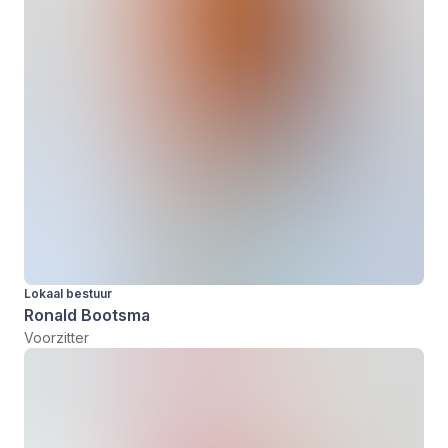
Lokaal bestuur
Ronald Bootsma
Voorzitter