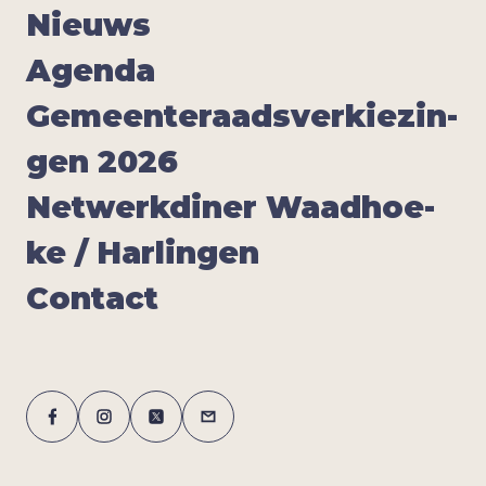
Nieuws
Agen­da
Gemeen­te­raads­ver­kie­zin­
gen
2026
Net­werk­di­ner Waad­hoe­
ke / Har­lin­gen
Con­tact