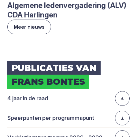
Alge­me­ne leden­ver­ga­de­ring (
ALV
)
CDA
Har­lin­gen
Meer nieuws
PUBLI­CA­TIES VAN
FRANS BON­TES
4 jaar in de raad
Speerpunten per programmapunt