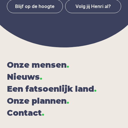
Blijf op de hoogte
Volg jij Henri al?
Onze men­sen
.
Nieuws
.
Een fat­soen­lijk land
.
Onze plan­nen
.
Con­tact
.