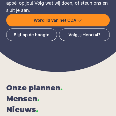
appèl op jou! Volg wat wij doen, of steun ons en
sluit je aan.
Word lid van het CDA!
Blijf op de hoogte
Volg jij Henri al?
Onze plan­nen
.
Men­sen
.
Nieuws
.