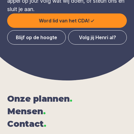
appèl op jou! Volg wat wij doen, of steun ons en
sluit je aan.
Word lid van het CDA!
Blijf op de hoogte
Volg jij Henri al?
Onze plan­nen
.
Men­sen
.
Con­tact
.