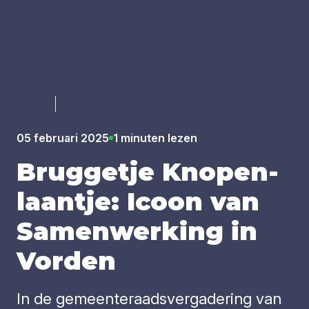
Luister
05 februari 2025
1 minuten lezen
Brug­ge­tje Kno­pen­
laan­tje: Icoon van
Samen­wer­king in
Vor­den
In de gemeenteraadsvergadering van