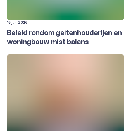
15 juni 2026
Beleid rond­om gei­ten­hou­de­rij­en en
woning­bouw mist balans