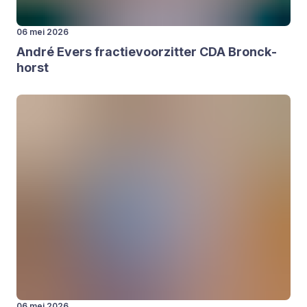
06 mei 2026
André Evers frac­tie­voor­zit­ter
CDA
Bron­ck­
horst
06 mei 2026