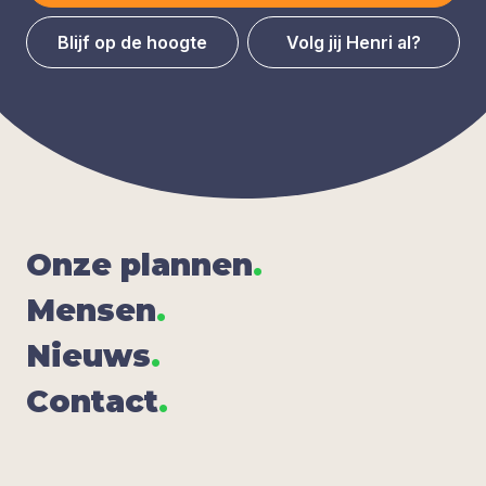
Blijf op de hoogte
Volg jij Henri al?
Onze plan­nen
.
Men­sen
.
Nieuws
.
Con­tact
.