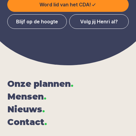
Word lid van het CDA!
Blijf op de hoogte
Volg jij Henri al?
Onze plan­nen
.
Men­sen
.
Nieuws
.
Con­tact
.