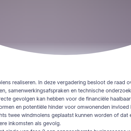
ens realiseren. In deze vergadering besloot de raad ov
en, samenwerkingsafspraken en technische onderzoeke
directe gevolgen kan hebben voor de financiële haalbaa
snormen en potentiële hinder voor omwonenden invloe
 slechts twee windmolens geplaatst kunnen worden of 
gere inkomsten als gevolg.