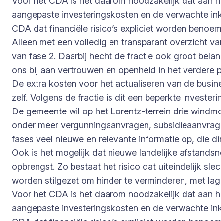
Voor het CDA is het daarom noodzakelijk dat aan h
aangepaste investeringskosten en de verwachte ink
CDA dat financiële risico’s expliciet worden benoe
Alleen met een volledig en transparant overzicht v
van fase 2. Daarbij hecht de fractie ook groot be
ons bij aan vertrouwen en openheid in het verdere 
De extra kosten voor het actualiseren van de busi
zelf. Volgens de fractie is dit een beperkte invester
De gemeente wil op het Lorentz-terrein drie windmol
onder meer vergunningaanvragen, subsidieaanvrag
fases veel nieuwe en relevante informatie op, die 
Ook is het mogelijk dat nieuwe landelijke afstand
opbrengst. Zo bestaat het risico dat uiteindelijk
worden stilgezet om hinder te verminderen, met la
Voor het CDA is het daarom noodzakelijk dat aan h
aangepaste investeringskosten en de verwachte ink