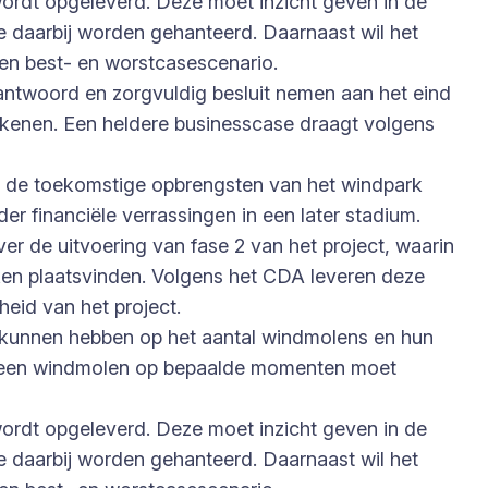
ordt opgeleverd. Deze moet inzicht geven in de
 daarbij worden gehanteerd. Daarnaast wil het
een best- en worstcasescenario.
rantwoord en zorgvuldig besluit nemen aan het eind
kkenen. Een heldere businesscase draagt volgens
it de toekomstige opbrengsten van het windpark
nder financiële verrassingen in een later stadium.
er de uitvoering van fase 2 van het project, waarin
n plaatsvinden. Volgens het CDA leveren deze
rheid van het project.
d kunnen hebben op het aantal windmolens en hun
dat een windmolen op bepaalde momenten moet
ordt opgeleverd. Deze moet inzicht geven in de
 daarbij worden gehanteerd. Daarnaast wil het