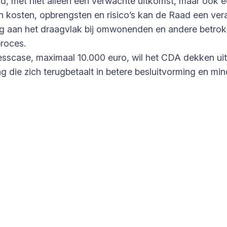
md, met niet alleen een verwachte uitkomst, maar ook 
an kosten, opbrengsten en risico’s kan de Raad een ve
lang aan het draagvlak bij omwonenden en andere betro
proces.
nesscase, maximaal 10.000 euro, wil het CDA dekken u
ing die zich terugbetaalt in betere besluitvorming en mi