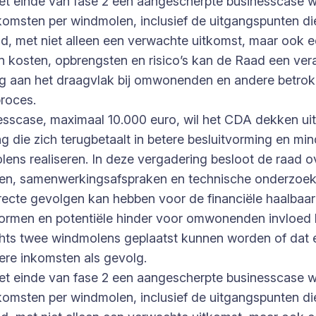
et einde van fase 2 een aangescherpte businesscase w
omsten per windmolen, inclusief de uitgangspunten die
md, met niet alleen een verwachte uitkomst, maar ook 
an kosten, opbrengsten en risico’s kan de Raad een ve
lang aan het draagvlak bij omwonenden en andere betro
proces.
nesscase, maximaal 10.000 euro, wil het CDA dekken u
ing die zich terugbetaalt in betere besluitvorming en mi
ens realiseren. In deze vergadering besloot de raad ov
en, samenwerkingsafspraken en technische onderzoeke
directe gevolgen kan hebben voor de financiële haalbaa
snormen en potentiële hinder voor omwonenden invloe
 slechts twee windmolens geplaatst kunnen worden of 
gere inkomsten als gevolg.
et einde van fase 2 een aangescherpte businesscase w
omsten per windmolen, inclusief de uitgangspunten die