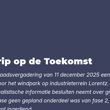
rip op de Toe­komst
e raadsvergadering van 11 december 2025 e
r het windpark op industrieterrein Lorentz. 
alistische informatie besluiten neemt over g
ase geen gepland onderdeel was van fase 2,
nt ingediend.