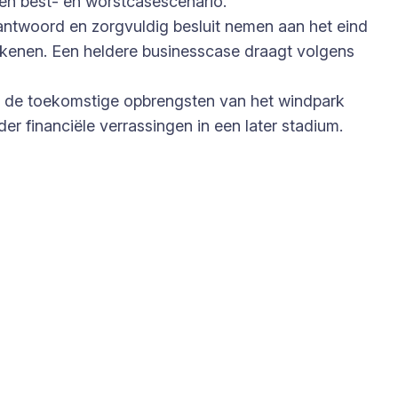
een best- en worstcasescenario.
rantwoord en zorgvuldig besluit nemen aan het eind
kkenen. Een heldere businesscase draagt volgens
it de toekomstige opbrengsten van het windpark
nder financiële verrassingen in een later stadium.