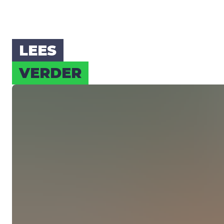
LEES
VER­DER