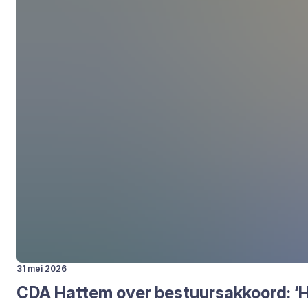
31 mei 2026
CDA
Hat­tem over bestuurs­ak­koord:
‘
H