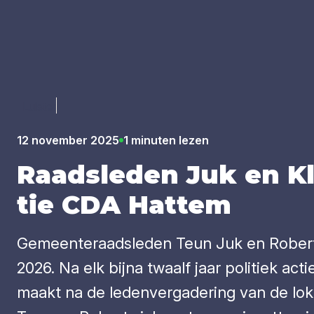
Luister
12 november 2025
1 minuten lezen
Raads­le­den Juk en K
tie
CDA
Hat­tem
Gemeenteraadsleden Teun Juk en Robert
2026. Na elk bijna twaalf jaar politiek a
maakt na de ledenvergadering van de lokal