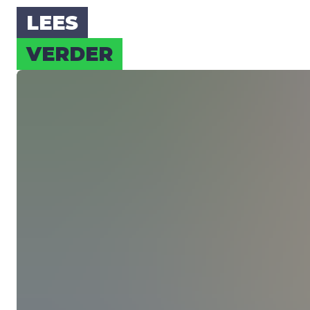
LEES
VER­DER