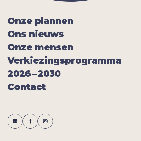
Onze plan­nen
Ons nieuws
Onze men­sen
Ver­kie­zings­pro­gram­ma
2026
–
2030
Con­tact