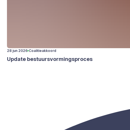
28 jun 2026
Coalitieakkoord
Upda­te bestuurs­vor­mings­pro­ces