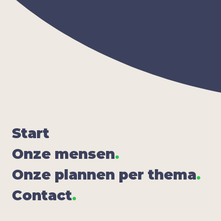
Start
Onze men­sen
.
Onze plan­nen per the­ma
.
Con­tact
.