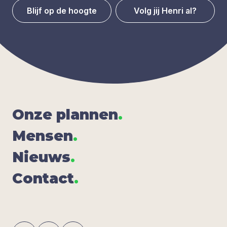
Blijf op de hoogte
Volg jij Henri al?
Onze plan­nen
.
Men­sen
.
Nieuws
.
Con­tact
.