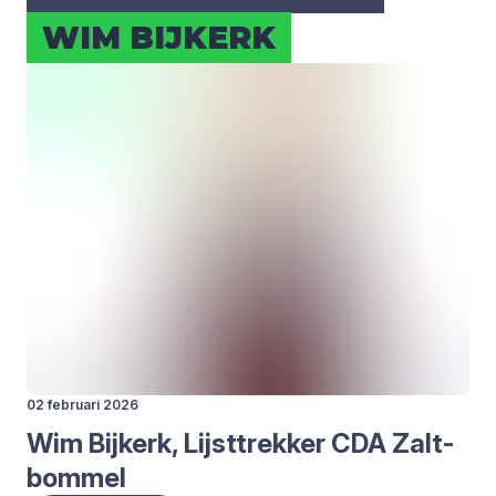
WIM BIJ­KERK
02 februari 2026
Wim Bij­kerk, Lijst­trek­ker
CDA
Zalt­
bom­mel