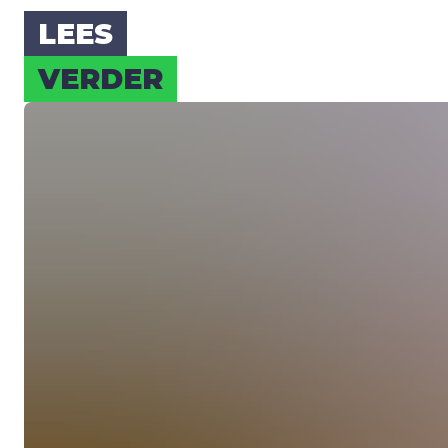
LEES
VER­DER