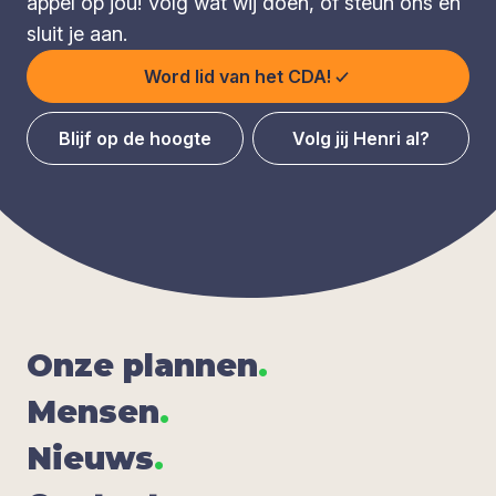
appèl op jou! Volg wat wij doen, of steun ons en
sluit je aan.
Word lid van het CDA!
Blijf op de hoogte
Volg jij Henri al?
Onze plan­nen
.
Men­sen
.
Nieuws
.