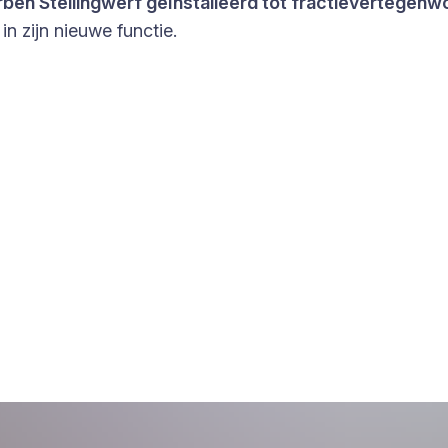
erben Stellingwerf geïnstalleerd tot fractievertegen
n zijn nieuwe functie.