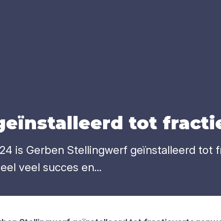
eïn­stal­leerd tot frac­ti
024 is Gerben Stellingwerf geïnstalleerd tot
l veel succes en...