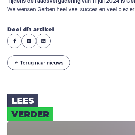
Tijdens de raadsvergadering van 11 juli 2024 is G
We wensen Gerben heel veel succes en veel plezier i
Deel dit artikel
Terug naar nieuws
LEES
VER­DER