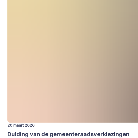
20 maart 2026
Dui­ding van de gemeen­te­raads­ver­kie­zin­gen