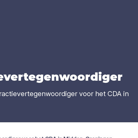
e­ver­te­gen­woor­di­ger
 fractievertegenwoordiger voor het CDA in