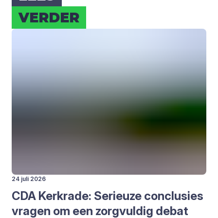
VER­DER
24 juli 2026
CDA
Kerk­ra­de: Seri­eu­ze con­clu­sies
vra­gen om een zorg­vul­dig debat