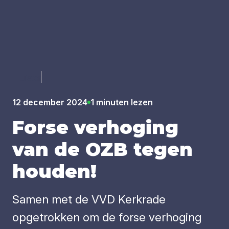
Luister
12 december 2024
1 minuten lezen
For­se ver­ho­ging
van de
OZB
tegen
hou­den!
Samen met de VVD Kerkrade
opgetrokken om de forse verhoging