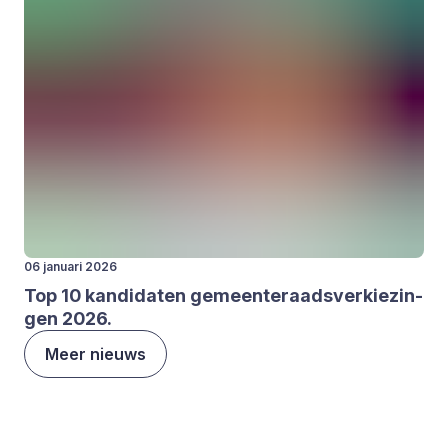
06 januari 2026
Top
10
kan­di­da­ten gemeen­te­raads­ver­kie­zin­
gen
2026
.
Meer nieuws