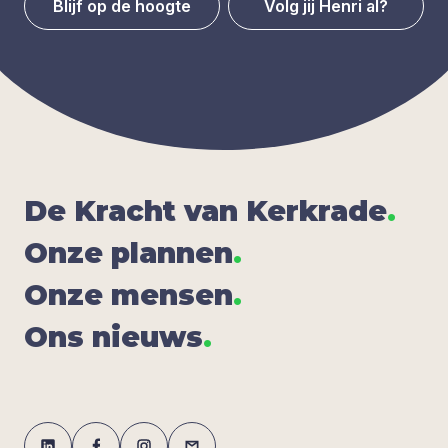
Blijf op de hoogte
Volg jij Henri al?
De Kracht van Kerk­ra­de
.
Onze plan­nen
.
Onze men­sen
.
Ons nieuws
.