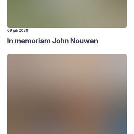
09 juli 2026
In memo­ri­am John Nou­wen