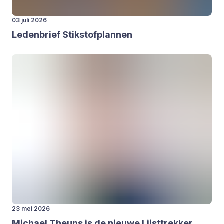
03 juli 2026
Leden­brief Stik­stof­plan­nen
23 mei 2026
Michael Theuns is de nieu­we Lijst­trek­ker