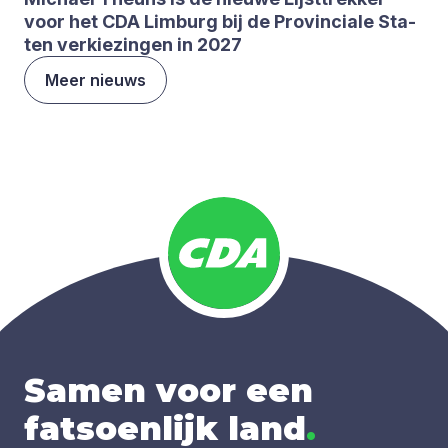
voor het
CDA
Lim­burg bij de Pro­vin­ci­a­le Sta­
ten ver­kie­zin­gen in
2027
Meer nieuws
Samen voor een
fatsoenlijk land
.