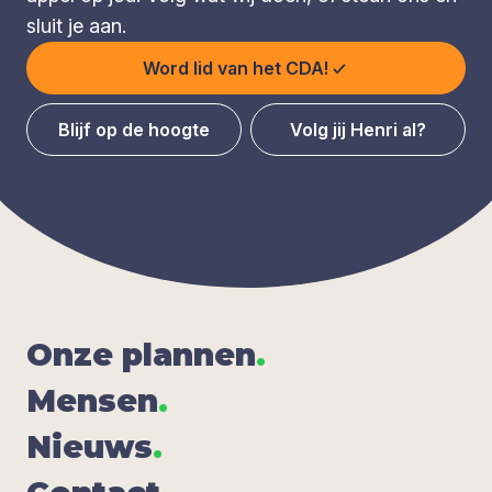
sluit je aan.
Word lid van het CDA!
Blijf op de hoogte
Volg jij Henri al?
Onze plan­nen
.
Men­sen
.
Nieuws
.