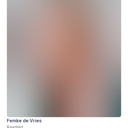
Femke de Vries
Raadslid