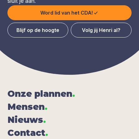
sluit je aan.
Word lid van het CDA!
Blijf op de hoogte
Volg jij Henri al?
Onze plan­nen
.
Men­sen
.
Nieuws
.
Con­tact
.