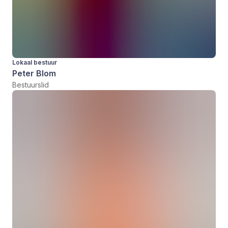
Lokaal bestuur
Peter Blom
Bestuurslid