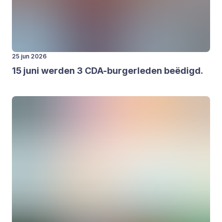
25 jun 2026
15
juni wer­den
3
CDA-bur­ger­le­den beë­digd.