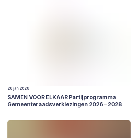
26 jan 2026
SAMEN
VOOR
ELKAAR
Par­tij­pro­gram­ma
Gemeen­te­raads­ver­kie­zin­gen
2026
–
2028