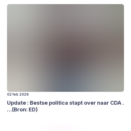
02 feb 2026
Upda­te : Best­se poli­ti­ca stapt over naar
CDA
.
…(Bron:
ED
)