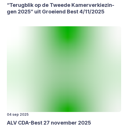
“
Terug­blik op de Twee­de Kamer­ver­kie­zin­
gen
2025
” uit Groei­end Best
4
/
11
/
2025
04 sep 2025
ALV
CDA-Best
27
novem­ber
2025