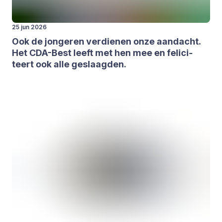
25 jun 2026
Ook de jon­ge­ren ver­die­nen onze aan­dacht.
Het CDA-Best leeft met hen mee en feli­ci­
teert ook alle geslaag­den.