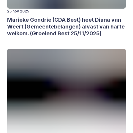
25 nov 2025
Marie­ke Gondrie (
CDA
Best) heet Dia­na van
Weert (Gemeen­te­be­lan­gen) alvast van har­te
wel­kom. (Groei­end Best
25
/
11
/
2025
)