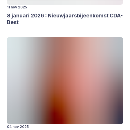
11 nov 2025
8
janu­a­ri
2026
: Nieuw­jaars­bij­een­komst CDA-
Best
04 nov 2025