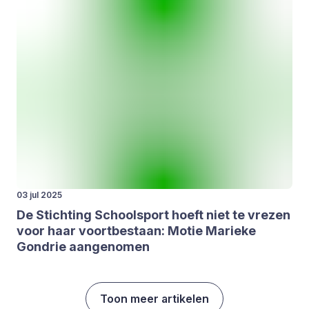
03 jul 2025
De Stich­ting School­sport hoeft niet te vre­zen
voor haar voort­be­staan: Motie Marie­ke
Gondrie aan­ge­no­men
Toon meer artikelen