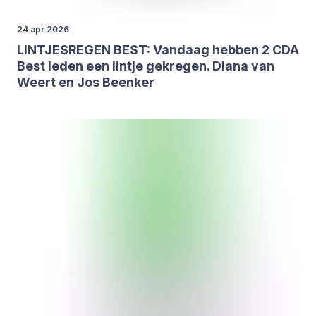
24 apr 2026
LINT­JES­RE­GEN
BEST
: Van­daag heb­ben
2
CDA
Best leden een lint­je gekre­gen. Dia­na van
Weert en Jos Been­ker