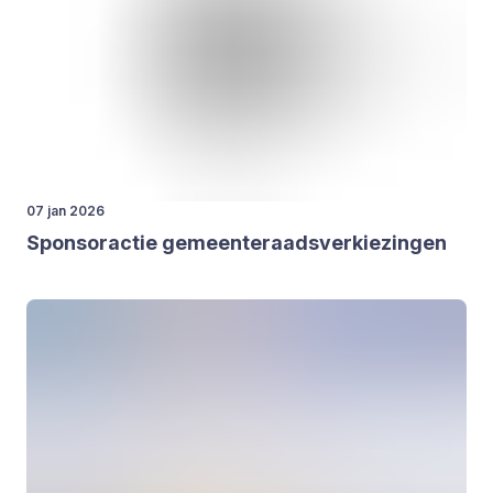
07 jan 2026
Spon­sor­ac­tie gemeen­te­raads­ver­kie­zin­gen