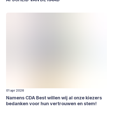
01 apr 2026
Namens
CDA
Best wil­len wij al onze kie­zers
bedan­ken voor hun ver­trou­wen en stem!