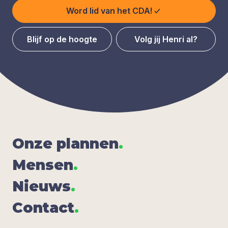
Word lid van het CDA!
Blijf op de hoogte
Volg jij Henri al?
Onze plan­nen
.
Men­sen
.
Nieuws
.
Con­tact
.