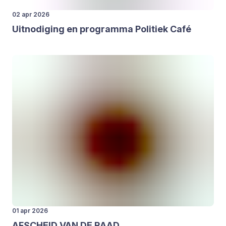
02 apr 2026
Uit­no­di­ging en pro­gram­ma Poli­tiek Café
01 apr 2026
AFSCHEID
VAN
DE
RAAD