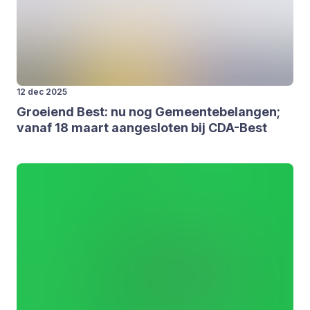
12 dec 2025
Groei­end Best: nu nog Gemeen­te­be­lan­gen;
van­af
18
maart aan­ge­slo­ten bij CDA-Best