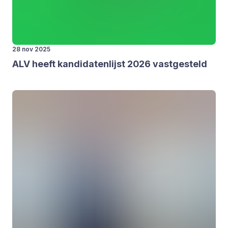
28 nov 2025
ALV
heeft kan­di­da­ten­lijst
2026
vast­ge­steld