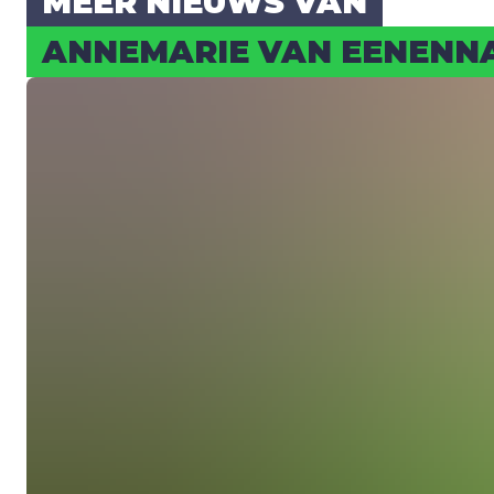
MEER NIEUWS VAN
ANNE­MA­RIE VAN EEN­EN­