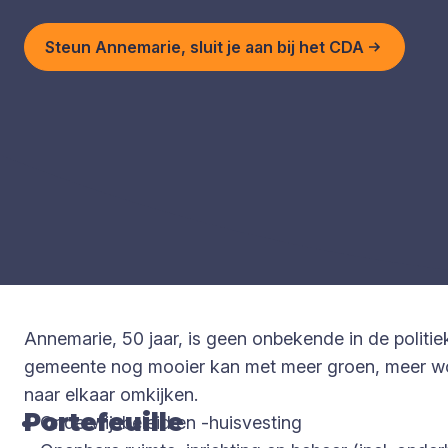
Steun Annemarie, sluit je aan bij het CDA
Annemarie, 50 jaar, is geen onbekende in de polit
gemeente nog mooier kan met meer groen, meer woni
naar elkaar omkijken.
Portefeuille
Onderwijsbeleid en -huisvesting