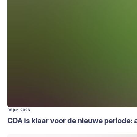
08 juni 2026
CDA
is klaar voor de nieu­we peri­o­de: 