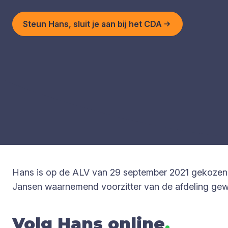
Steun Hans, sluit je aan bij het CDA
Hans is op de ALV van 29 september 2021 gekozen to
Jansen waarnemend voorzitter van de afdeling gewe
Volg Hans online
.