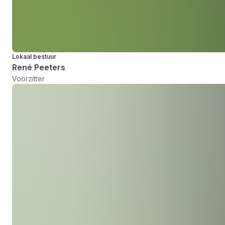
Lokaal bestuur
René Peeters
Voorzitter