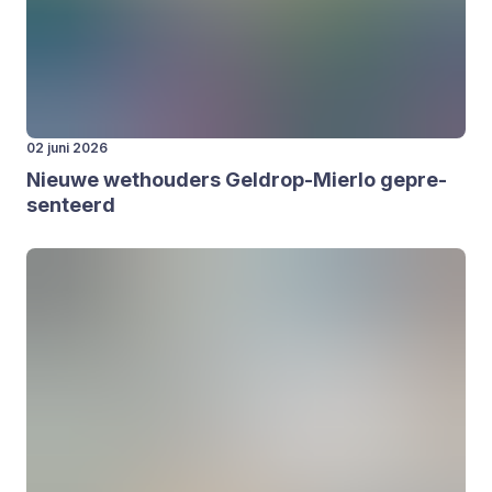
02 juni 2026
Nieu­we wet­hou­ders Gel­drop-Mier­lo gepre­
sen­teerd