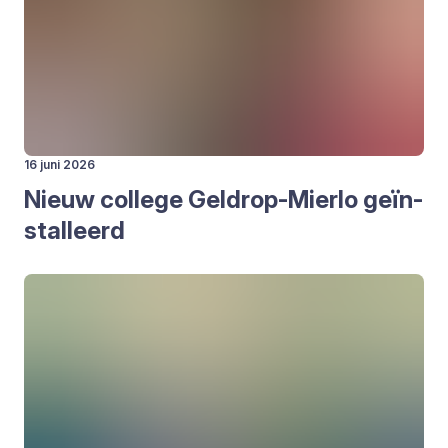
16 juni 2026
Nieuw col­le­ge Gel­drop-Mier­lo geïn­
stal­leerd