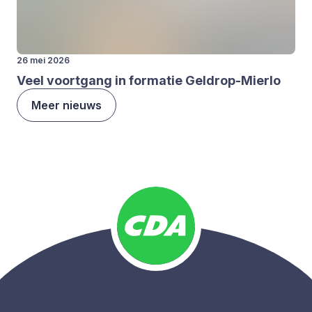
26 mei 2026
Veel voort­gang in for­ma­tie Gel­drop-Mier­lo
Meer nieuws