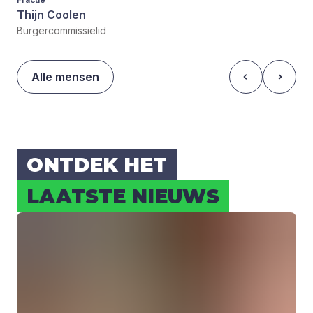
Thijn Coolen
Burgercommissielid
Alle mensen
ONT­DEK HET
LAAT­STE NIEUWS