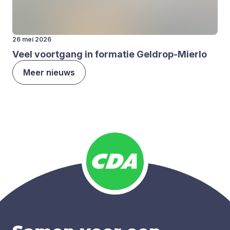
26 mei 2026
Veel voort­gang in for­ma­tie Gel­drop-Mier­lo
Meer nieuws