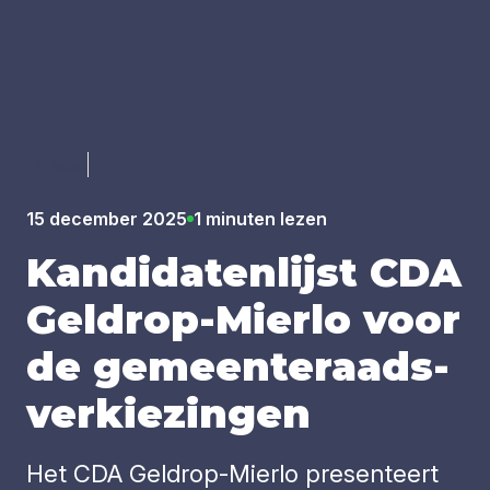
Luister
15 december 2025
1 minuten lezen
Kan­di­da­ten­lijst
CDA
Gel­drop-Mier­lo voor
de gemeen­te­raads­
ver­kie­zin­gen
Het CDA Geldrop-Mierlo presenteert