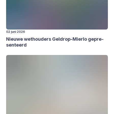
02 juni 2026
Nieu­we wet­hou­ders Gel­drop-Mier­lo gepre­
sen­teerd