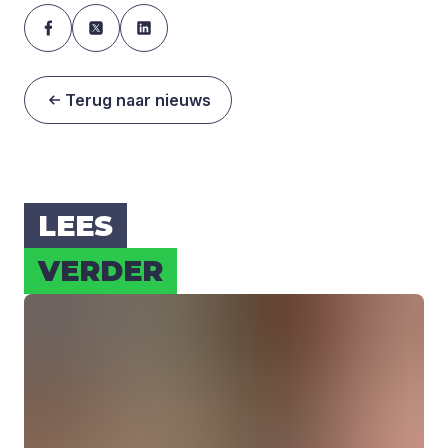
Terug naar nieuws
LEES
VER­DER