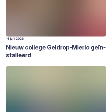
16 juni 2026
Nieuw col­le­ge Gel­drop-Mier­lo geïn­
stal­leerd