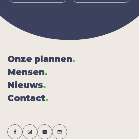
Onze plan­nen
.
Men­sen
.
Nieuws
.
Con­tact
.