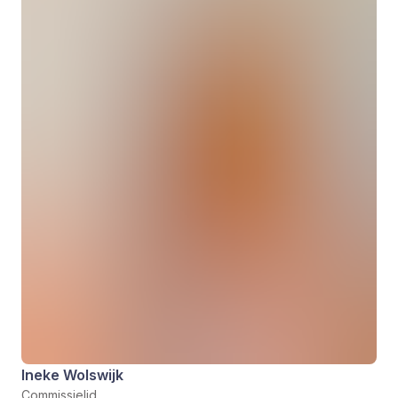
Ineke Wolswijk
Commissielid