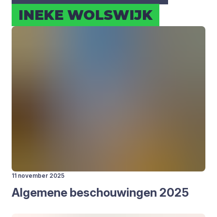
INE­KE WOLS­WIJK
11 november 2025
Alge­me­ne beschou­win­gen
2025