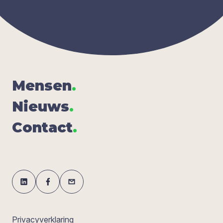
Men­sen
.
Nieuws
.
Con­tact
.
Privacyverklaring