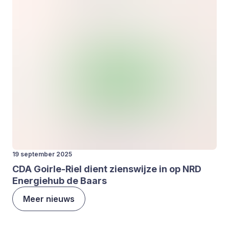
19 september 2025
CDA
Goir­le-Riel dient ziens­wij­ze in op
NRD
Ener­gie­hub de Baars
Meer nieuws