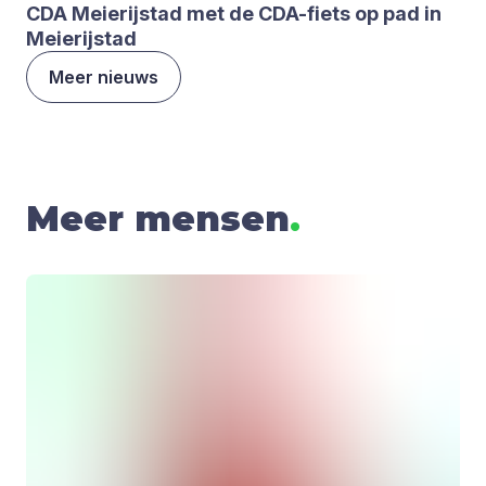
CDA
Mei­e­rij­stad met de CDA-fiets op pad in
Mei­e­rij­stad
Meer nieuws
Meer mensen
.