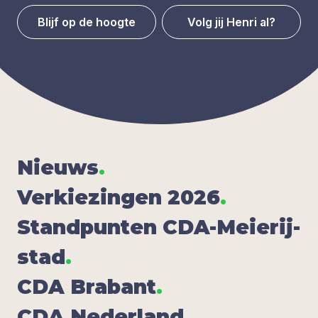
Blijf op de hoogte
Volg jij Henri al?
Nieuws
.
Ver­kie­zin­gen
2026
.
Stand­pun­ten CDA-Mei­e­rij­
stad
.
CDA
Bra­bant
.
CDA
Neder­land
.