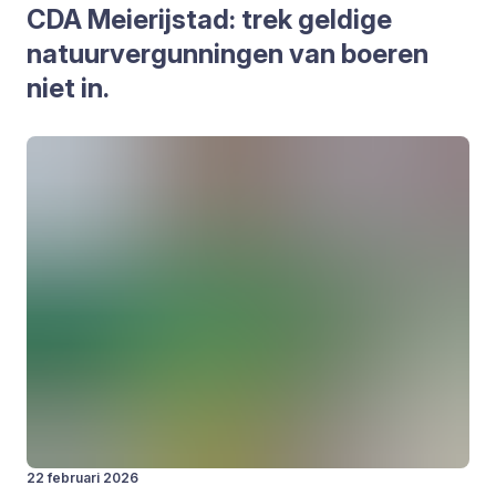
CDA
Mei­e­rij­stad: trek gel­di­ge
natuur­ver­gun­nin­gen van boe­ren
niet in.
22 februari 2026