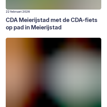
22 februari 2026
CDA
Mei­e­rij­stad met de CDA-fiets
op pad in Mei­e­rij­stad