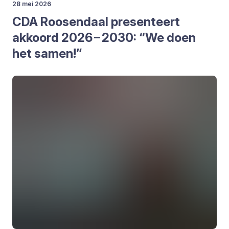
28 mei 2026
CDA
Roo­sen­daal pre­sen­teert
akkoord
2026
–
2030
:
“
We doen
het samen!”