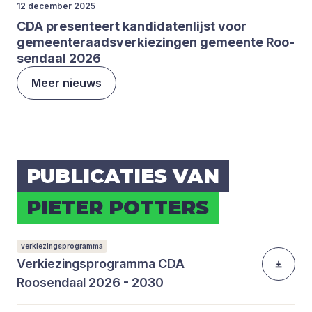
12 december 2025
CDA
pre­sen­teert kan­di­da­ten­lijst voor
gemeen­te­raads­ver­kie­zin­gen gemeen­te Roo­
sen­daal
2026
Meer nieuws
PUBLI­CA­TIES VAN
PIE­TER POT­TERS
verkiezingsprogramma
Verkiezingsprogramma CDA
Roosendaal 2026 - 2030