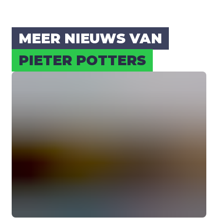
MEER NIEUWS VAN
PIE­TER POT­TERS