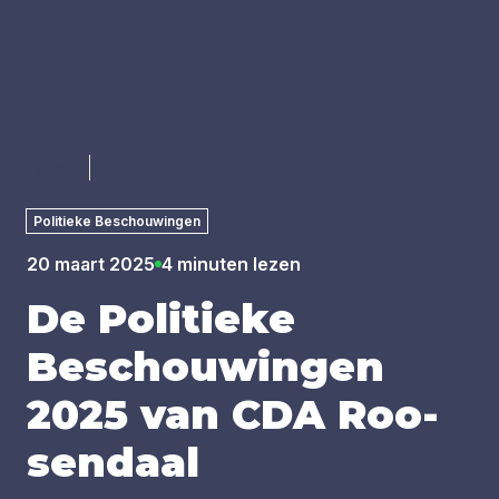
Luister
Politieke Beschouwingen
20 maart 2025
4 minuten lezen
De Poli­tie­ke
Beschou­win­gen
2025
van
CDA
Roo­
sen­daal