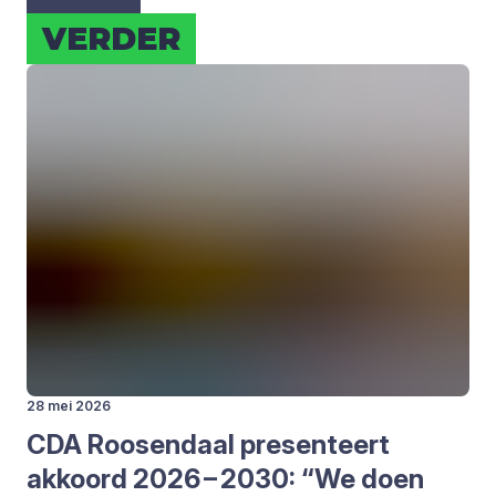
VER­DER
28 mei 2026
CDA
Roo­sen­daal pre­sen­teert
akkoord
2026
–
2030
:
“
We doen