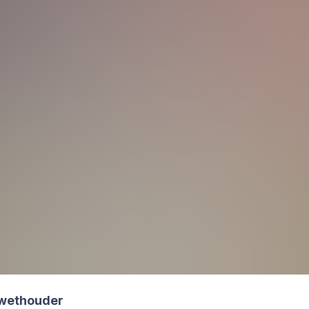
wet­hou­der