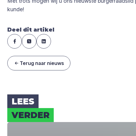
Met trots mogen wij u ons nieuwste burgerraadslid 
kunde!
Deel dit artikel
Terug naar nieuws
LEES
VER­DER