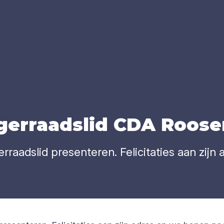
er­raads­lid
CDA
Roo­se
rraadslid presenteren. Felicitaties aan zijn