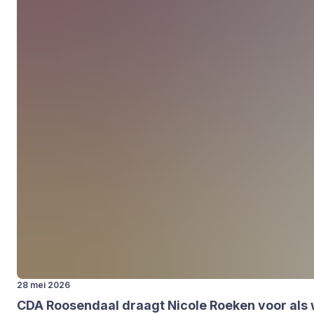
28 mei 2026
CDA
Roo­sen­daal draagt Nico­le Roe­ken voor als 