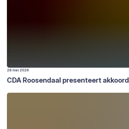
28 mei 2026
CDA
Roo­sen­daal pre­sen­teert akkoor