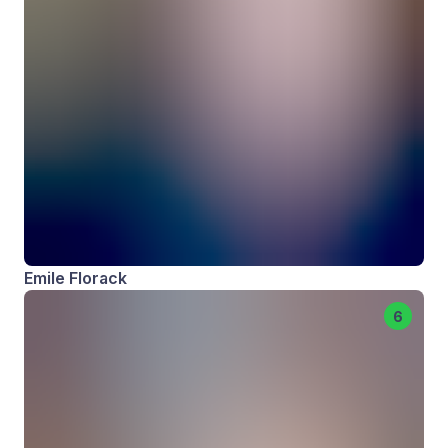
Emile Florack
6