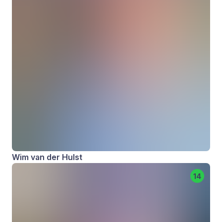
Wim van der Hulst
14