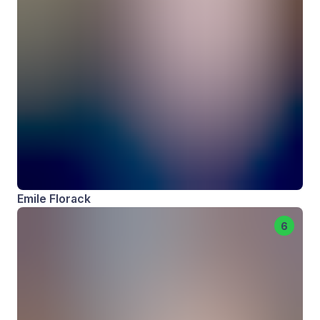
Emile Florack
6