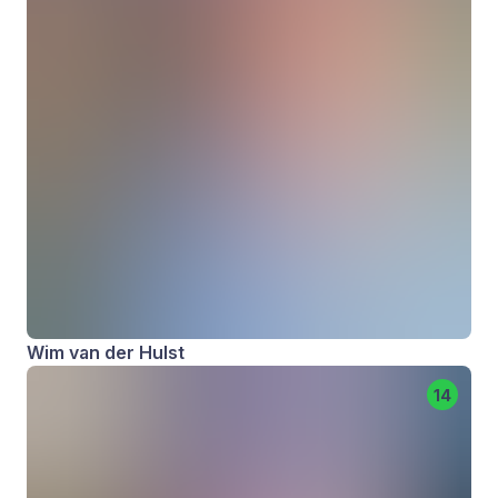
Wim van der Hulst
14