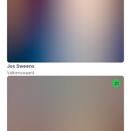
Jos Sweens
Valkenswaard
21