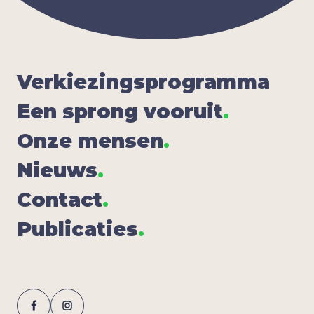
Ver­kie­zings­pro­gram­ma
Een sprong voor­uit
.
Onze men­sen
.
Nieuws
.
Con­tact
.
Publi­ca­ties
.