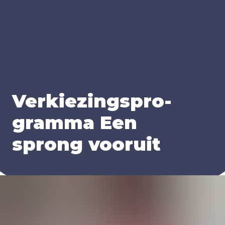
Ver­kie­zings­pro­
gram­ma Een
sprong voor­uit