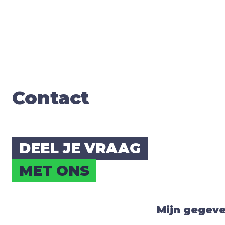
Con­tact
DEEL JE VRAAG
MET ONS
Mijn gegev