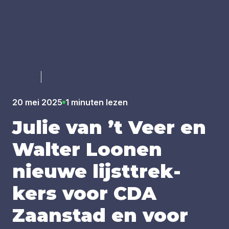
Luister
20 mei 2025
1 minuten lezen
Julie van
’
t Veer en
Wal­ter Loo­nen
nieu­we lijst­trek­
kers voor
CDA
Zaan­stad en voor