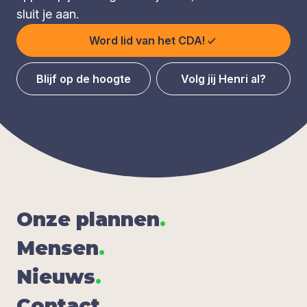
sluit je aan.
Word lid van het CDA!
Blijf op de hoogte
Volg jij Henri al?
Onze plan­nen
.
Men­sen
.
Nieuws
.
Con­tact
.