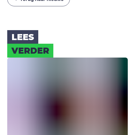
LEES
VER­DER