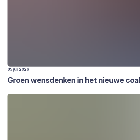
05 juli 2026
Groen wens­den­ken in het nieu­we coa­li