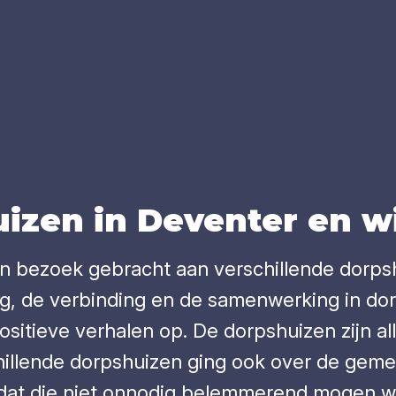
­zen in Deven­ter en wi
en bezoek gebracht aan verschillende dorp
g, de verbinding en de samenwerking in do
positieve verhalen op. De dorpshuizen zijn a
rschillende dorpshuizen ging ook over de gem
dat die niet onnodig belemmerend mogen wer