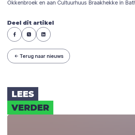
Okkenbroek en aan Cultuurhuus Braakhekke in Bath
Deel dit artikel
Terug naar nieuws
LEES
VER­DER