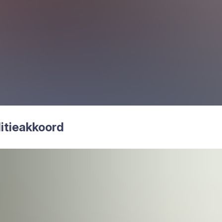
­tie­ak­koord