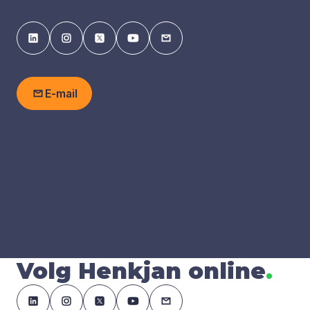
E-mail
Volg Henkjan online
.