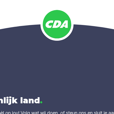
lijk land
.
 op jou! Volg wat wij doen, of steun ons en sluit je aa