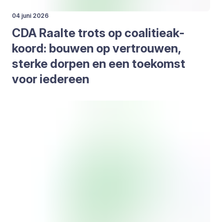
04 juni 2026
CDA
Raal­te trots op coa­li­tie­ak­
koord: bou­wen op ver­trou­wen,
ster­ke dor­pen en een toe­komst
voor ieder­een