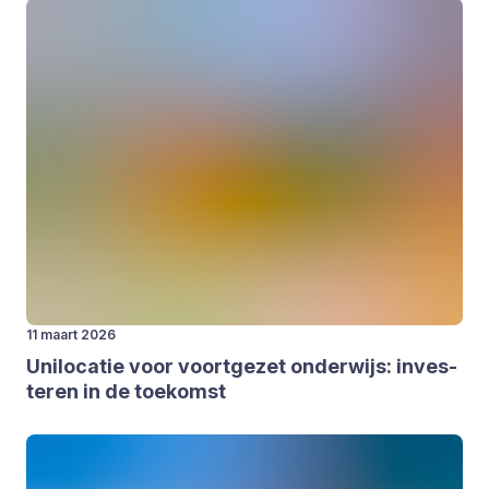
11 maart 2026
Uni­lo­ca­tie voor voort­ge­zet onder­wijs: inves­
te­ren in de toe­komst