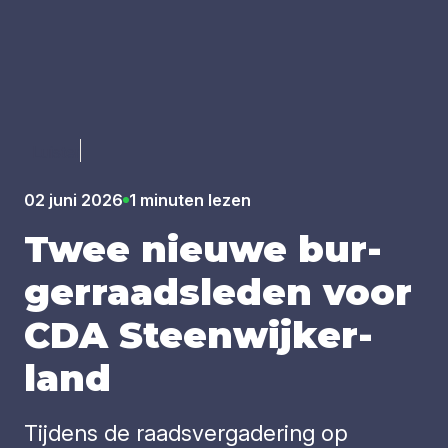
Luister
02 juni 2026
1 minuten lezen
Twee nieu­we bur­
ger­raadsle­den voor
CDA
Steen­wij­ker­
land
Tijdens de raadsvergadering op