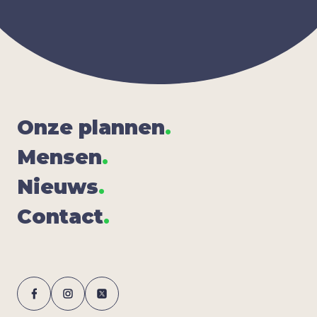
Onze plan­nen
.
Men­sen
.
Nieuws
.
Con­tact
.