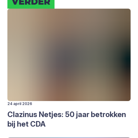
VER­DER
24 april 2026
Cla­zi­nus Net­jes:
50
jaar betrok­ken
bij het
CDA